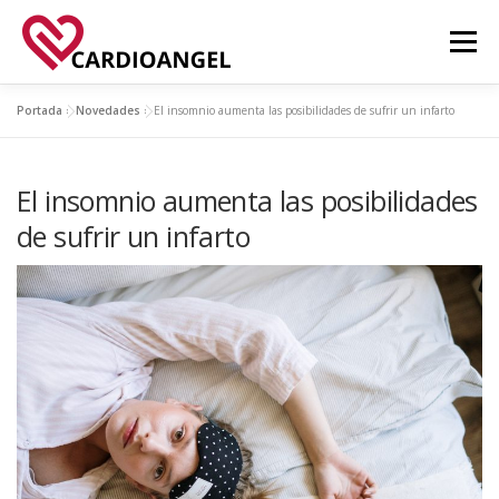
Saltar
al
Menú
contenido
Portada
»
Novedades
»
El insomnio aumenta las posibilidades de sufrir un infarto
FUNCIONALIDADES
ACERCA DE
APPS
El insomnio aumenta las posibilidades
NOVEDADES
CONTACTO
de sufrir un infarto