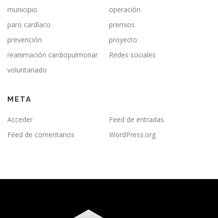
municipio
operación
paro cardíaco
premios
prevención
proyecto
reanimación cardiopulmonar
Redes sociales
voluntariado
META
Acceder
Feed de entradas
Feed de comentarios
WordPress.org