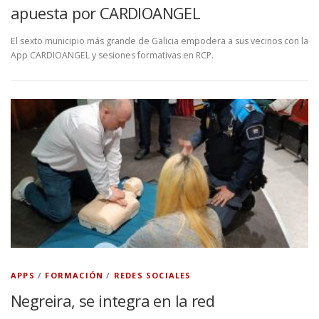
apuesta por CARDIOANGEL
El sexto municipio más grande de Galicia empodera a sus vecinos con la
App CARDIOANGEL y sesiones formativas en RCP.
APPS
/
FORMACIÓN
/
REDES SOCIALES
Negreira, se integra en la red