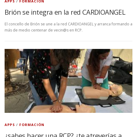
APPS
/
FORMACIÓN
Brión se integra en la red CARDIOANGEL
El concello de Brión se une a la red CARDIOANGEL y arranca formando a
más de medio centenar de vecin@s en RCP.
APPS
/
FORMACIÓN
¿sabes hacer una RCP? ¿te atreverías a