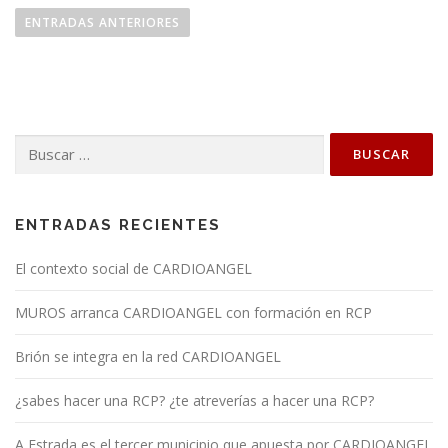
a
ENTRADAS ANTERIORES
v
e
g
a
Buscar:
c
i
ó
n
ENTRADAS RECIENTES
d
El contexto social de CARDIOANGEL
e
e
MUROS arranca CARDIOANGEL con formación en RCP
n
t
Brión se integra en la red CARDIOANGEL
r
¿sabes hacer una RCP? ¿te atreverías a hacer una RCP?
a
d
A Estrada es el tercer municipio que apuesta por CARDIOANGEL