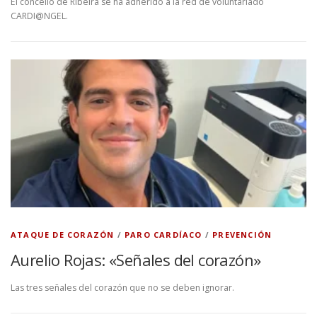
El concello de Ribeira se ha adherido a la red de voluntariado
CARDI@NGEL.
ATAQUE DE CORAZÓN
/
PARO CARDÍACO
/
PREVENCIÓN
Aurelio Rojas: «Señales del corazón»
Las tres señales del corazón que no se deben ignorar.