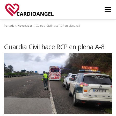
Saltar
al
Menú
contenido
Portada
»
Novedades
»
Guardia Civil hace RCP en plena A-8
FUNCIONALIDADES
ACERCA DE
APPS
Guardia Civil hace RCP en plena A-8
NOVEDADES
CONTACTO