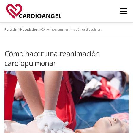
Saltar
al
Menú
contenido
Portada
»
Novedades
»
Cómo hacer una reanimación cardiopulmonar
FUNCIONALIDADES
ACERCA DE
APPS
Cómo hacer una reanimación
NOVEDADES
CONTACTO
cardiopulmonar