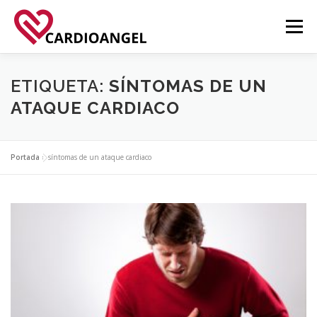
Saltar
al
Menú
contenido
FUNCIONALIDADES
ACERCA DE
APPS
ETIQUETA:
SÍNTOMAS DE UN
ATAQUE CARDIACO
NOVEDADES
CONTACTO
Portada
»
síntomas de un ataque cardiaco