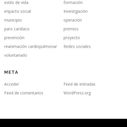
estilo de vida
formación
impacto social
Investigación
municipio
operación
paro cardíaco
premios
prevención
proyecto
reanimación cardiopulmonar
Redes sociales
voluntariado
META
Acceder
Feed de entradas
Feed de comentarios
WordPress.org